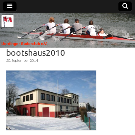
Uerdinger
Rudern in
Krefeld-
Uerdingen
Ruderclub
bootshaus2010
e.V.
20. September 2014