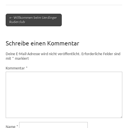
← Willkommen beim Uerdinger
Post navigation
Ruderclub
Schreibe einen Kommentar
Deine E-Mail-Adresse wird nicht veröffentlicht.
Erforderliche Felder sind
mit
*
markiert
Kommentar
*
Name
*