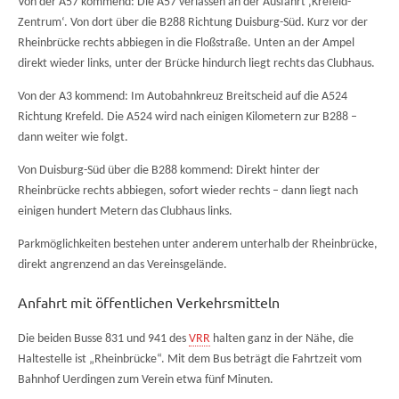
Von der A57 kommend: Die A57 verlassen an der Ausfahrt ‚Krefeld-
Zentrum‘. Von dort über die B288 Richtung Duisburg-Süd. Kurz vor der
Rheinbrücke rechts abbiegen in die Floßstraße. Unten an der Ampel
direkt wieder links, unter der Brücke hindurch liegt rechts das Clubhaus.
Von der A3 kommend: Im Autobahnkreuz Breitscheid auf die A524
Richtung Krefeld. Die A524 wird nach einigen Kilometern zur B288 –
dann weiter wie folgt.
Von Duisburg-Süd über die B288 kommend: Direkt hinter der
Rheinbrücke rechts abbiegen, sofort wieder rechts – dann liegt nach
einigen hundert Metern das Clubhaus links.
Parkmöglichkeiten bestehen unter anderem unterhalb der Rheinbrücke,
direkt angrenzend an das Vereinsgelände.
Anfahrt mit öffentlichen Verkehrsmitteln
Die beiden Busse 831 und 941 des
VRR
halten ganz in der Nähe, die
Haltestelle ist „Rheinbrücke“. Mit dem Bus beträgt die Fahrtzeit vom
Bahnhof Uerdingen zum Verein etwa fünf Minuten.