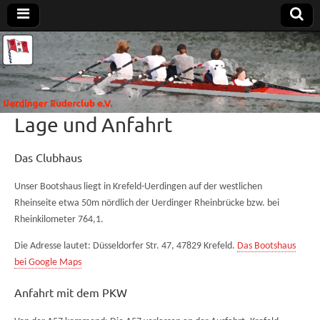
Uerdinger
Rudern in
Krefeld-
Uerdingen
Ruderclub
Lage und Anfahrt
e.V.
Das Clubhaus
Unser Bootshaus liegt in Krefeld-Uerdingen auf der westlichen
Rheinseite etwa 50m nördlich der Uerdinger Rheinbrücke bzw. bei
Rheinkilometer 764,1.
Die Adresse lautet: Düsseldorfer Str. 47, 47829 Krefeld.
Das Bootshaus
bei Google Maps
Anfahrt mit dem PKW