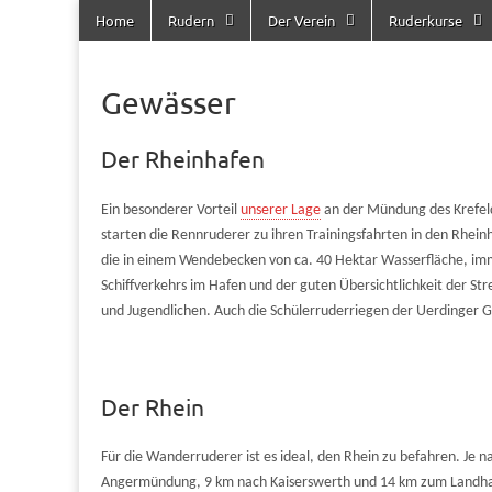
Skip to content
Home
Rudern
Der Verein
Ruderkurse
Main menu
Uerdinger
Rudern in
Krefeld-
Uerdingen
Ruderclub
Gewässer
e.V.
Der Rheinhafen
Ein besonderer Vorteil
unserer Lage
an der Mündung des Krefeld
starten die Rennruderer zu ihren Trainingsfahrten in den Rheinh
die in einem Wendebecken von ca. 40 Hektar Wasserfläche, imm
Schiffverkehrs im Hafen und der guten Übersichtlichkeit der St
und Jugendlichen. Auch die Schülerruderriegen der Uerdinger G
Der Rhein
Für die Wanderruderer ist es ideal, den Rhein zu befahren. Je n
Angermündung, 9 km nach Kaiserswerth und 14 km zum Landh