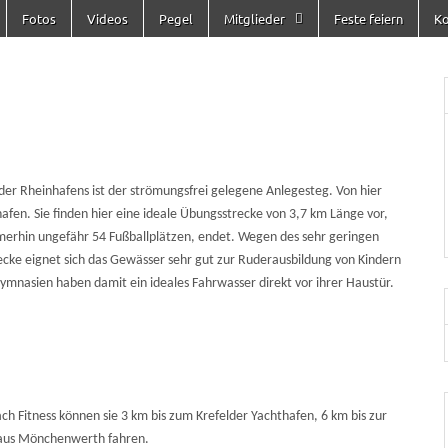
Fotos
Videos
Pegel
Mitglieder
Feste feiern
Ko
er Rheinhafens ist der strömungsfrei gelegene Anlegesteg. Von hier
afen. Sie finden hier eine ideale Übungsstrecke von 3,7 km Länge vor,
erhin ungefähr 54 Fußballplätzen, endet. Wegen des sehr geringen
recke eignet sich das Gewässer sehr gut zur Ruderausbildung von Kindern
ymnasien haben damit ein ideales Fahrwasser direkt vor ihrer Haustür.
ach Fitness können sie 3 km bis zum Krefelder Yachthafen, 6 km bis zur
aus Mönchenwerth fahren.