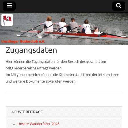
Uerdinger
Rudern in
Krefeld-
Uerdingen
Ruderclub
Zugangsdaten
e.V.
Hier können die Zugangsdaten für den Besuch des geschützten
Mitgliederbereichs erfragt werden.
Im Mitgliederbereich können die Kilometerstatistiken der letzten Jahre
und weitere Dokumente abgerufen werden.
NEUSTE BEITRÄGE
Unsere Wanderfahrt 2026