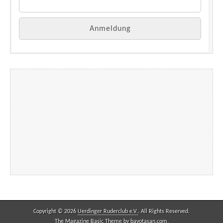
Copyright © 2026
Uerdinger Ruderclub e.V.
. All Rights Reserved.
The Magazine Basic Theme by
bavotasan.com
.