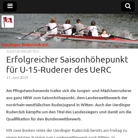
Uerdinger
Rudern in
Krefeld-
Uerdingen
Ruderclub
JUGEND
,
REGATTEN
e.V.
Erfolgreicher Saisonhöhepunkt
für U-15-Ruderer des UeRC
11. Juni 2019
Am Pfingstwochenende trafen sich die Jungen- und Mädchenruderer
aus ganz NRW zum Saisonhöhepunkt, dem Landeswettbewerb der
nordrhein-westfälischen Ruderjugend in Witten. Auch der Uerdinger
Ruderclub kämpfte um den Titel des Landessiegers und damit um die
Qualifikation für den Bundeswettbewerb.
Mit zwei Booten reiste der Uerdinger Ruderclub bereits am Freitag zu
einem letzten Training zum Landeswettbewerb nach Witten. In