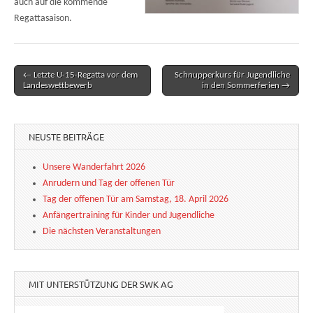
auch auf die kommende
Regattasaison.
← Letzte U-15-Regatta vor dem
Schnupperkurs für Jugendliche
Post navigation
Landeswettbewerb
in den Sommerferien →
NEUSTE BEITRÄGE
Unsere Wanderfahrt 2026
Anrudern und Tag der offenen Tür
Tag der offenen Tür am Samstag, 18. April 2026
Anfängertraining für Kinder und Jugendliche
Die nächsten Veranstaltungen
MIT UNTERSTÜTZUNG DER SWK AG