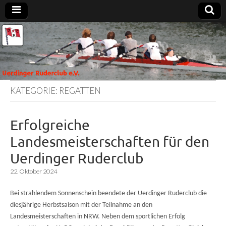
Uerdinger
Rudern in
Krefeld-
Uerdingen
Ruderclub
e.V.
KATEGORIE:
REGATTEN
Erfolgreiche
Landesmeisterschaften für den
Uerdinger Ruderclub
22. Oktober 2024
Bei strahlendem Sonnenschein beendete der Uerdinger Ruderclub die
diesjährige Herbstsaison mit der Teilnahme an den
Landesmeisterschaften in NRW. Neben dem sportlichen Erfolg