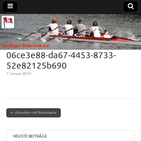
Uerdinger
Rudern in
Krefeld-
Uerdingen
Ruderclub
06ce3e88-da67-4453-8733-
e.V.
52e82125b690
7. Januar 2019
← Abrudern mit Bootstaufe
Post navigation
NEUSTE BEITRÄGE