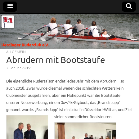
Uerdinger
Rudern in
Krefeld-
Uerdingen
Ruderclub
ALLGEMEIN
e.V.
Abrudern mit Bootstaufe
7. Januar 2019
Die eigentliche Rudersaison endet jedes Jahr mit dem Abrudern – so
auch 2018. Zwar wurde diesmal wegen des schlechten Wetters kein
Clubmeister ausgefahren, aber ein Höhepunkt war die Bootstaufe
unserer Neuerwerbung, einem 3x+/4x-Gigboot, das ‚Brands Jupp‘
genannt wurde. ‚Brands Jupp‘ ist ein Lokal in Düsseldorf-Wittlar, und Ziel
vieler sommerlicher Bootstouren.