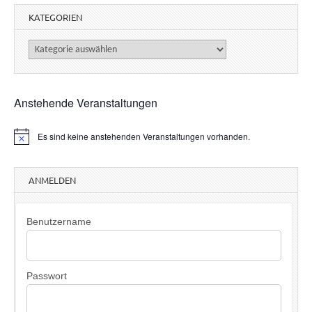
KATEGORIEN
Kategorien
Anstehende Veranstaltungen
Es sind keine anstehenden Veranstaltungen vorhanden.
H
i
n
w
ANMELDEN
e
i
s
Benutzername
Passwort