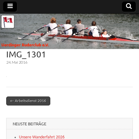
Uerdinger
Rudern in
Krefeld-
Uerdingen
Ruderclub
IMG_1301
e.V.
24. Mai 2016
← Arbeitsdienst 2016
Post navigation
NEUSTE BEITRÄGE
Unsere Wanderfahrt 2026