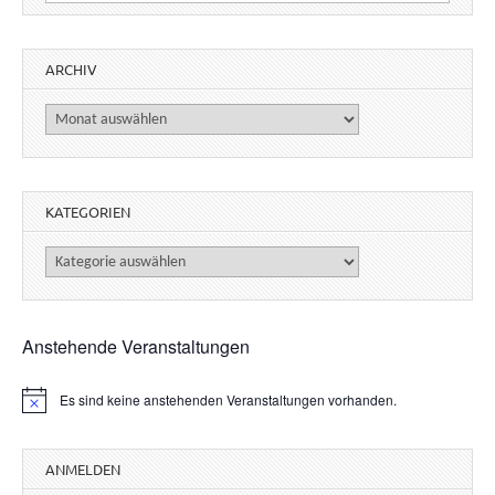
ARCHIV
Archiv
KATEGORIEN
Kategorien
Anstehende Veranstaltungen
Es sind keine anstehenden Veranstaltungen vorhanden.
H
i
n
w
ANMELDEN
e