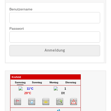
i
s
Benutzername
Passwort