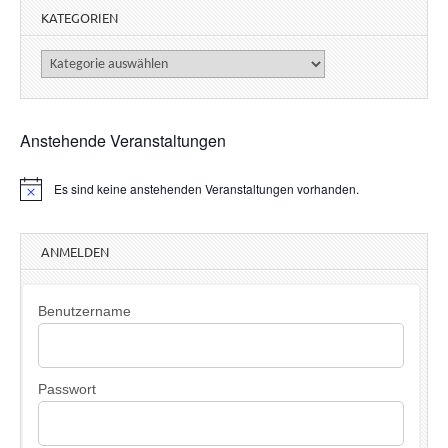
KATEGORIEN
Kategorien
Anstehende Veranstaltungen
Es sind keine anstehenden Veranstaltungen vorhanden.
H
i
n
w
ANMELDEN
e
i
s
Benutzername
Passwort