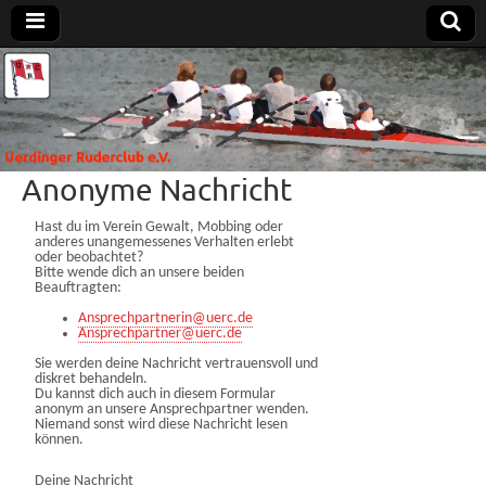
Uerdinger
Rudern in
Krefeld-
Uerdingen
Ruderclub
Anonyme Nachricht
e.V.
Hast du im Verein Gewalt, Mobbing oder
anderes unangemessenes Verhalten erlebt
oder beobachtet?
Bitte wende dich an unsere beiden
Beauftragten:
Ansprechpartnerin@uerc.de
Ansprechpartner@uerc.de
Sie werden deine Nachricht vertrauensvoll und
diskret behandeln.
Du kannst dich auch in diesem Formular
anonym an unsere Ansprechpartner wenden.
Niemand sonst wird diese Nachricht lesen
können.
Deine Nachricht