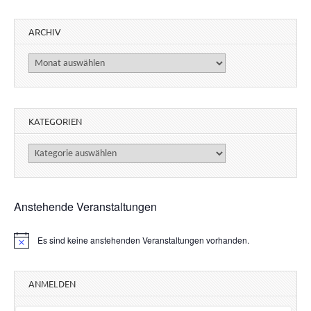
ARCHIV
Archiv
KATEGORIEN
Kategorien
Anstehende Veranstaltungen
Es sind keine anstehenden Veranstaltungen vorhanden.
H
i
n
w
ANMELDEN
e
i
s