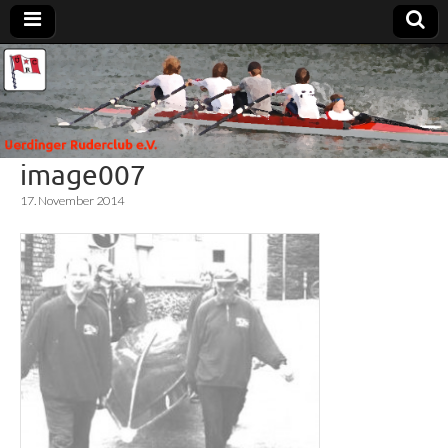
Uerdinger
Rudern in
Krefeld-
Uerdingen
Ruderclub
image007
e.V.
17. November 2014