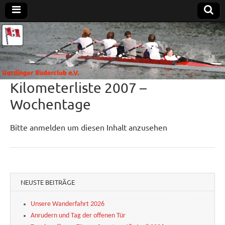
Uerdinger
Rudern in
Krefeld-
Uerdingen
Ruderclub
Kilometerliste 2007 –
e.V.
Wochentage
Bitte anmelden um diesen Inhalt anzusehen
NEUSTE BEITRÄGE
Unsere Wanderfahrt 2026
Anrudern und Tag der offenen Tür