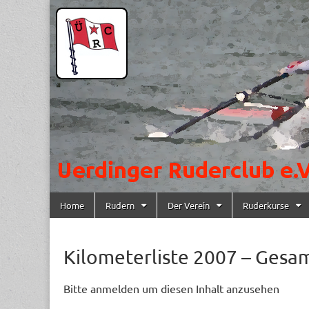
Uerdinger
Rudern in
Krefeld-
Uerdingen
Ruderclub
e.V.
Skip to content
Home
Rudern
Der Verein
Ruderkurse
Main menu
Kilometerliste 2007 – Gesa
Bitte anmelden um diesen Inhalt anzusehen