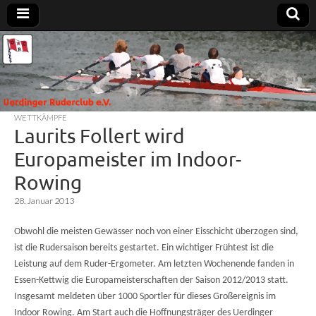
Uerdinger
Rudern in
Krefeld-
Uerdingen
Ruderclub
WETTKÄMPFE
e.V.
Laurits Follert wird
Europameister im Indoor-
Rowing
28. Januar 2013
Obwohl die meisten Gewässer noch von einer Eisschicht überzogen sind,
ist die Rudersaison bereits gestartet. Ein wichtiger Frühtest ist die
Leistung auf dem Ruder-Ergometer. Am letzten Wochenende fanden in
Essen-Kettwig die Europameisterschaften der Saison 2012/2013 statt.
Insgesamt meldeten über 1000 Sportler für dieses Großereignis im
Indoor Rowing. Am Start auch die Hoffnungsträger des Uerdinger