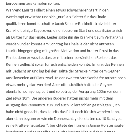
Europameisters kämpfen sollten.
Während Laurits Follert einen etwas schwächeren Start in den
Wettkampf erwischte und sich „nur“ als Siebter für das Finale
qualifizieren konnte, schaffte Jacob Schulte-Bockholt, trotz leichter
Krankheit einige Tage zuvor, einen besseren Start und qualifizierte sich
als Dritter für das Finale. Leider sollte ihn die Krankheit zum Verhängnis
werden und er konnte am Sonntag im Finale leider nicht antreten.
Laurits hingegen ging mit großer Motivation und breiter Brust in das
Finale, denn er wusste, dass er mit seiner persönlichen Bestzeit das
Rennen vielleicht sogar für sich entscheiden könnte. Er ging das Rennen
mit Bedacht an und lag bei der Hälfte der Strecke hinter dem Gegner
aus Slowenien auf Platz zwei. In der zweiten Streckenhälfte musste noch
etwas mehr getan werden! Aber offensichtlich hatte der Gegner
ebenfalls noch genug Luft und so betrug der Vorsprung 100m vor dem
Ziel etwa 10m. Die anderen Ruderer hatten nichts mehr mit dem
Ausgang des Rennens zu tun und auch Follert schien geschlagen. „Ich
habe nicht gedacht, dass Laurits das Blatt noch für sich wenden kann,
aber dann begann er wie ein Donnerschlag die letzten ca. 10 Schläge all
seine Kräfte einzusetzen“, berichtete die Trainerin Janine Horster später