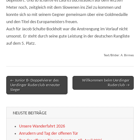
begeistert. Und so schaffte es Laurits buchstäblich auf dem letzten
Meter noch, zeitgleich mit dem Slowenen ins Ziel zu kommen und
konnte sich so mit seinem Gegner gemeinsam über eine Goldmedaille
und den Titel des Europameisters freuen.
Auch für Jacob Schulte-Bockholt war die Anstrengung im Vorlauf nicht
umsonst. Er steht durch seine gute Leistung in der deutschen Rangliste
auf dem 5. Platz.
Text/Bilder: A. Birmes
← Junior B- Doppelvierer des
Willkommen beim Uerdinger
Post navigation
Uerdinger Ruderclub erneuter
Ruderclub →
Sieger
NEUSTE BEITRÄGE
Unsere Wanderfahrt 2026
Anrudern und Tag der offenen Tür