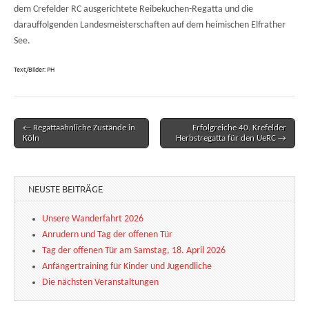
dem Crefelder RC ausgerichtete Reibekuchen-Regatta und die
darauffolgenden Landesmeisterschaften auf dem heimischen Elfrather
See.
Text/Bilder: PH
← Regattaähnliche Zustände in
Erfolgreiche 40. Krefelder
Post navigation
Köln
Herbstregatta für den UeRC →
NEUSTE BEITRÄGE
Unsere Wanderfahrt 2026
Anrudern und Tag der offenen Tür
Tag der offenen Tür am Samstag, 18. April 2026
Anfängertraining für Kinder und Jugendliche
Die nächsten Veranstaltungen