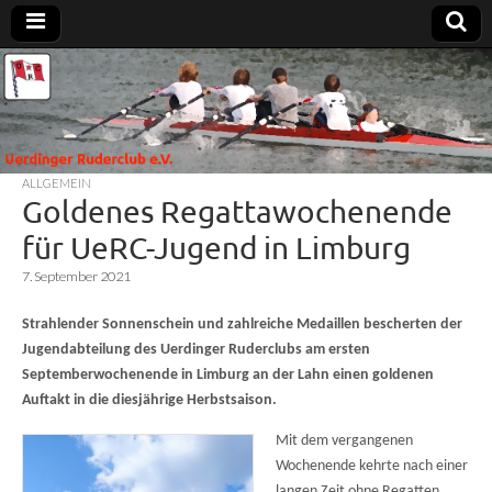
Uerdinger
Rudern in
Krefeld-
Uerdingen
Ruderclub
ALLGEMEIN
e.V.
Goldenes Regattawochenende
für UeRC-Jugend in Limburg
7. September 2021
Strahlender Sonnenschein und zahlreiche Medaillen bescherten der
Jugendabteilung des Uerdinger Ruderclubs am ersten
Septemberwochenende in Limburg an der Lahn einen goldenen
Auftakt in die diesjährige Herbstsaison.
Mit dem vergangenen
Wochenende kehrte nach einer
langen Zeit ohne Regatten