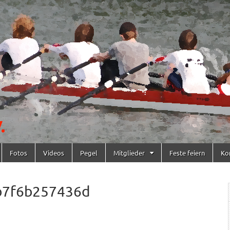
Fotos
Videos
Pegel
Mitglieder
Feste feiern
Ko
b7f6b257436d