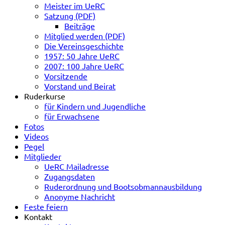
Meister im UeRC
Satzung (PDF)
Beiträge
Mitglied werden (PDF)
Die Vereinsgeschichte
1957: 50 Jahre UeRC
2007: 100 Jahre UeRC
Vorsitzende
Vorstand und Beirat
Ruderkurse
für Kindern und Jugendliche
für Erwachsene
Fotos
Videos
Pegel
Mitglieder
UeRC Mailadresse
Zugangsdaten
Ruderordnung und Bootsobmannausbildung
Anonyme Nachricht
Feste feiern
Kontakt