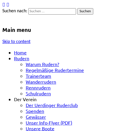
Suchen nach:
Uerdinger Ruderclub e.V.
Rudern in Krefeld-Uerdingen
Main menu
Skip to content
Home
Rudern
Warum Rudern?
Regelmäßige Rudertermine
Trainerteam
Wanderrudern
Rennrudern
Schulrudern
Der Verein
Der Uerdinger Ruderclub
Spenden
Gewässer
Unser Info-Flyer (PDF)
Unsere Boote