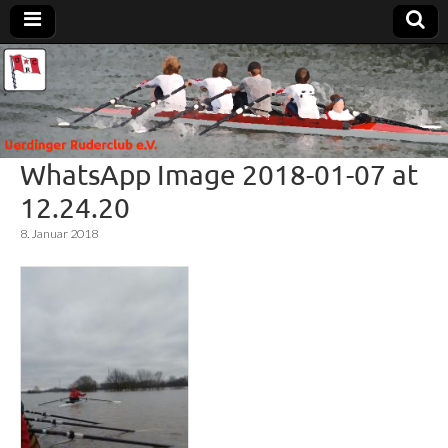
Uerdinger
Rudern in
Krefeld-
Uerdingen
Ruderclub
WhatsApp Image 2018-01-07 at
e.V.
12.24.20
8. Januar 2018