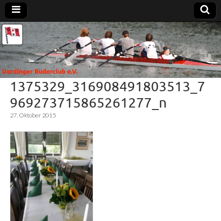
Uerdinger
Rudern in
Krefeld-
Uerdingen
Ruderclub
1375329_316908491803513_7
e.V.
969273715865261277_n
27. Oktober 2015