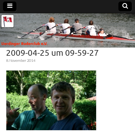
Uerdinger
Rudern in
Krefeld-
Uerdingen
Ruderclub
2009-04-25 um 09-59-27
e.V.
8. November 2014