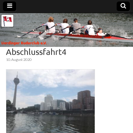
Uerdinger
Rudern in
Krefeld-
Uerdingen
Ruderclub
Abschlussfahrt4
e.V.
10. August 2020