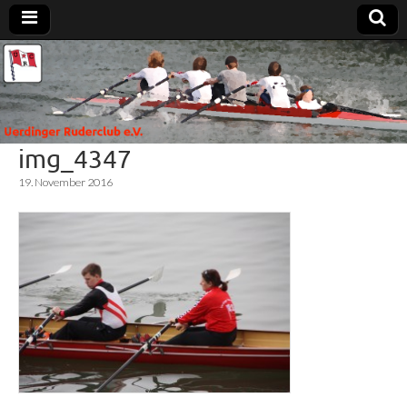
Uerdinger
Rudern in
Krefeld-
Uerdingen
Ruderclub
img_4347
e.V.
19. November 2016