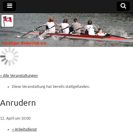
Uerdinger
Rudern in
Krefeld-
Uerdingen
Ruderclub
e.V.
« Alle Veranstaltungen
Diese Veranstaltung hat bereits stattgefunden.
Anrudern
12. April um 10:00
«
Arbeitsdienst