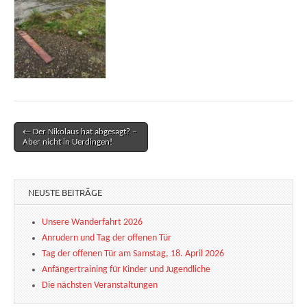
← Der Nikolaus hat abgesagt? –
Post navigation
Aber nicht in Uerdingen!
NEUSTE BEITRÄGE
Unsere Wanderfahrt 2026
Anrudern und Tag der offenen Tür
Tag der offenen Tür am Samstag, 18. April 2026
Anfängertraining für Kinder und Jugendliche
Die nächsten Veranstaltungen