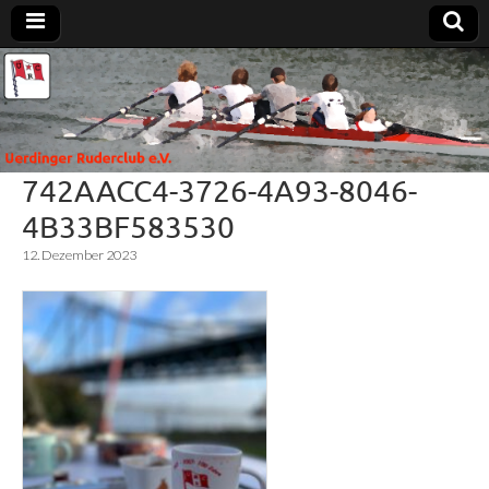
Uerdinger
Rudern in
Krefeld-
Uerdingen
Ruderclub
742AACC4-3726-4A93-8046-
e.V.
4B33BF583530
12. Dezember 2023