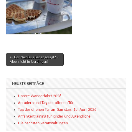
← Der Nikolaus hat abgesagt? –
Post navigation
Aber nicht in Uerdingen!
NEUSTE BEITRÄGE
Unsere Wanderfahrt 2026
Anrudern und Tag der offenen Tür
Tag der offenen Tür am Samstag, 18. April 2026
Anfängertraining für Kinder und Jugendliche
Die nächsten Veranstaltungen