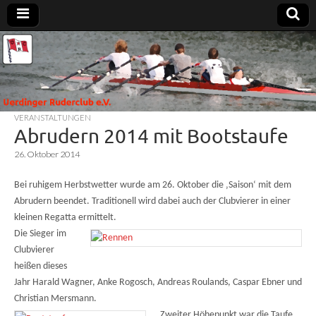
Uerdinger
Rudern in
Krefeld-
Uerdingen
Ruderclub
VERANSTALTUNGEN
e.V.
Abrudern 2014 mit Bootstaufe
26. Oktober 2014
Bei ruhigem Herbstwetter wurde am 26. Oktober die ‚Saison‘ mit dem
Abrudern beendet. Traditionell wird dabei auch der Clubvierer in einer
kleinen Regatta ermittelt.
Die Sieger im
Clubvierer
heißen dieses
Jahr Harald Wagner, Anke Rogosch, Andreas Roulands, Caspar Ebner und
Christian Mersmann.
Zweiter Höhepunkt war die Taufe