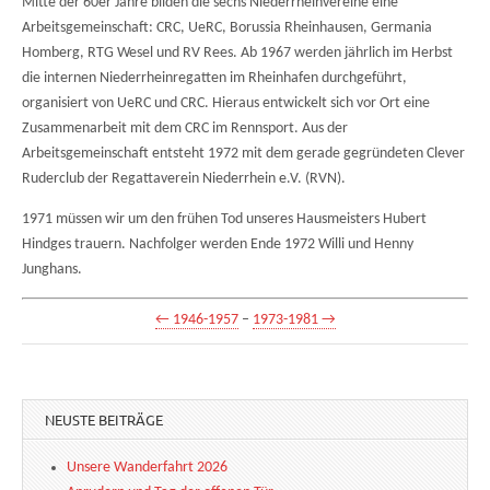
Mitte der 60er Jahre bilden die sechs Niederrheinvereine eine
Arbeitsgemeinschaft: CRC, UeRC, Borussia Rheinhausen, Germania
Homberg, RTG Wesel und RV Rees. Ab 1967 werden jährlich im Herbst
die internen Niederrheinregatten im Rheinhafen durchgeführt,
organisiert von UeRC und CRC. Hieraus entwickelt sich vor Ort eine
Zusammenarbeit mit dem CRC im Rennsport. Aus der
Arbeitsgemeinschaft entsteht 1972 mit dem gerade gegründeten Clever
Ruderclub der Regattaverein Niederrhein e.V. (RVN).
1971 müssen wir um den frühen Tod unseres Hausmeisters Hubert
Hindges trauern. Nachfolger werden Ende 1972 Willi und Henny
Junghans.
← 1946-1957
–
1973-1981 →
NEUSTE BEITRÄGE
Unsere Wanderfahrt 2026