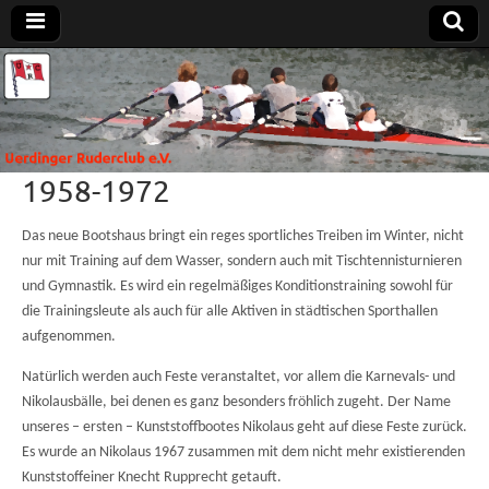
Uerdinger
Rudern in
Krefeld-
Uerdingen
Ruderclub
1958-1972
e.V.
Das neue Bootshaus bringt ein reges sportliches Treiben im Winter, nicht
nur mit Training auf dem Wasser, sondern auch mit Tischtennisturnieren
und Gymnastik. Es wird ein regelmäßiges Konditionstraining sowohl für
die Trainingsleute als auch für alle Aktiven in städtischen Sporthallen
aufgenommen.
Natürlich werden auch Feste veranstaltet, vor allem die Karnevals- und
Nikolausbälle, bei denen es ganz besonders fröhlich zugeht. Der Name
unseres – ersten – Kunststoffbootes Nikolaus geht auf diese Feste zurück.
Es wurde an Nikolaus 1967 zusammen mit dem nicht mehr existierenden
Kunststoffeiner Knecht Rupprecht getauft.