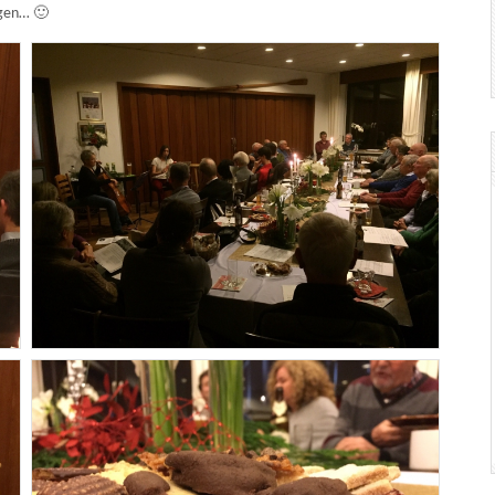
ngen… 🙂