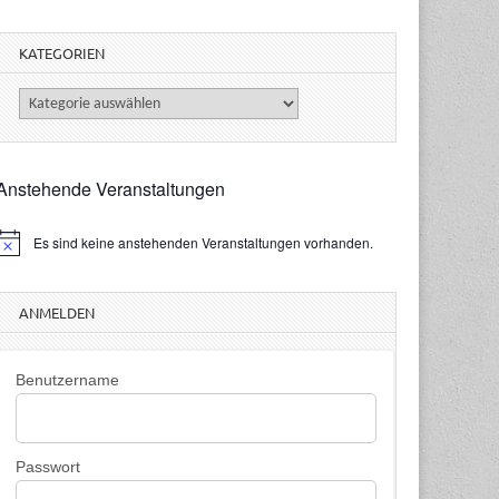
KATEGORIEN
Kategorien
Anstehende Veranstaltungen
Es sind keine anstehenden Veranstaltungen vorhanden.
H
n
w
ANMELDEN
e
s
Benutzername
Passwort