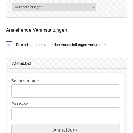
Kategorien
Anstehende Veranstaltungen
Es sind keine anstehenden Veranstaltungen vorhanden.
H
i
n
w
ANMELDEN
e
i
s
Benutzername
Passwort