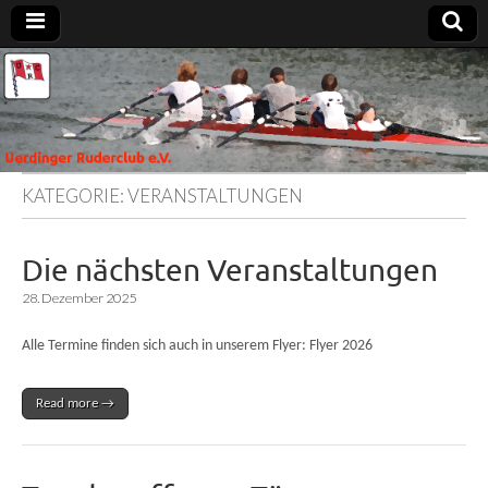
Uerdinger
Rudern in
Krefeld-
Uerdingen
Ruderclub
e.V.
KATEGORIE:
VERANSTALTUNGEN
Die nächsten Veranstaltungen
28. Dezember 2025
Alle Termine finden sich auch in unserem Flyer: Flyer 2026
Read more →