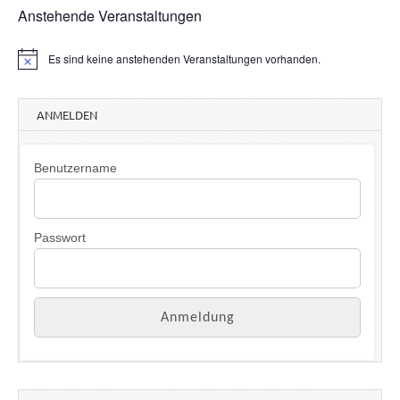
Anstehende Veranstaltungen
Es sind keine anstehenden Veranstaltungen vorhanden.
H
i
n
w
ANMELDEN
e
i
s
Benutzername
Passwort