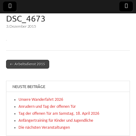
DSC_4673
Uerdinger
Rudern in
3. Dezember 2015
Krefeld-
Uerdingen
Ruderclub
e.V.
← Arbeitsdienst 2015
Post navigation
NEUSTE BEITRÄGE
Unsere Wanderfahrt 2026
Anrudern und Tag der offenen Tür
Tag der offenen Tür am Samstag, 18. April 2026
Anfängertraining für Kinder und Jugendliche
Die nächsten Veranstaltungen