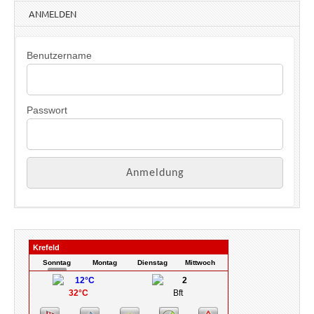
w
ANMELDEN
e
i
s
Benutzername
Passwort