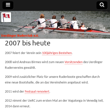
Uerdinger
Rudern in
Krefeld-
Uerdingen
Ruderclub
2007 bis heute
e.V.
2007 feiert der Verein sein
100jähriges Bestehen
.
2008 wird Andreas Birmes wird zum neuen
Vorsitzenden
des Uerdinger
Rudervereins gewählt.
2009 wird zusätzlicher Platz für unsere Ruderboote geschaffen durch
eine neue Bootshalle, die an das Vereinsheim angebaut wird.
2011 wird der
Festsaal renoviert
.
2012 nimmt der UeRC zum ersten Mal an der Vogalonga in Venedig teil,
2014 dann erneut.