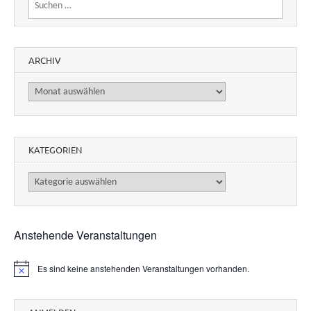
Suchen nach:
ARCHIV
Archiv
KATEGORIEN
Kategorien
Anstehende Veranstaltungen
Es sind keine anstehenden Veranstaltungen vorhanden.
H
i
n
w