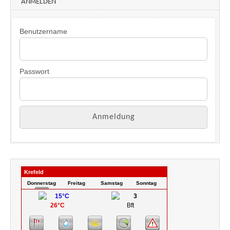
ANMELDEN
e
i
s
Benutzername
Passwort