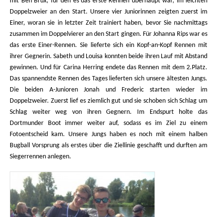
mit Ben Brux, für den es das erste Rennen überhaupt war, im leichten
Doppelzweier an den Start. Unsere vier Juniorinnen zeigten zuerst im
Einer, woran sie in letzter Zeit trainiert haben, bevor Sie nachmittags
zusammen im Doppelvierer an den Start gingen. Für Johanna Rips war es
das erste Einer-Rennen. Sie lieferte sich ein Kopf-an-Kopf Rennen mit
ihrer Gegnerin. Sabeth und Louisa konnten beide ihren Lauf mit Abstand
gewinnen. Und für Carina Herring endete das Rennen mit dem 2.Platz.
Das spannendste Rennen des Tages lieferten sich unsere ältesten Jungs.
Die beiden A-Junioren Jonah und Frederic starten wieder im
Doppelzweier. Zuerst lief es ziemlich gut und sie schoben sich Schlag um
Schlag weiter weg von ihren Gegnern. Im Endspurt holte das
Dortmunder Boot immer weiter auf, sodass es im Ziel zu einem
Fotoentscheid kam. Unsere Jungs haben es noch mit einem halben
Bugball Vorsprung als erstes über die Ziellinie geschafft und durften am
Siegerrennen anlegen.