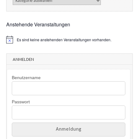
Anstehende Veranstaltungen
Es sind keine anstehenden Veranstaltungen vorhanden.
H
i
n
w
ANMELDEN
e
i
s
Benutzername
Passwort