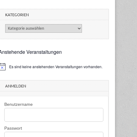
KATEGORIEN
Kategorien
Anstehende Veranstaltungen
Es sind keine anstehenden Veranstaltungen vorhanden.
H
n
w
ANMELDEN
e
s
Benutzername
Passwort