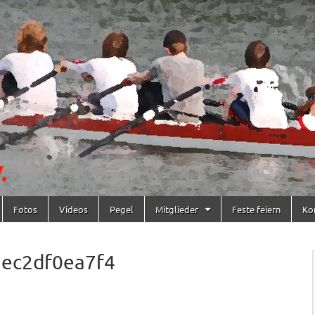
Fotos
Videos
Pegel
Mitglieder
Feste feiern
Ko
aec2df0ea7f4