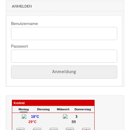
w
ANMELDEN
e
i
s
Benutzername
Passwort