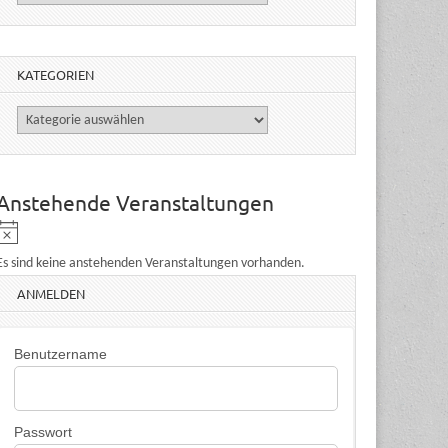
KATEGORIEN
Kategorien
Anstehende Veranstaltungen
H
i
Es sind keine anstehenden Veranstaltungen vorhanden.
n
ANMELDEN
w
e
i
Benutzername
s
Passwort