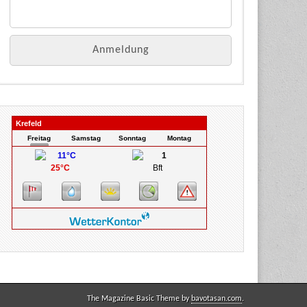
The Magazine Basic Theme by
bavotasan.com
.