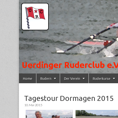
Uerdinger
Rudern in
Krefeld-
Uerdingen
Ruderclub
e.V.
Skip to content
Home
Rudern
Der Verein
Ruderkurse
Main menu
Tagestour Dormagen 2015
10. Mai 2015