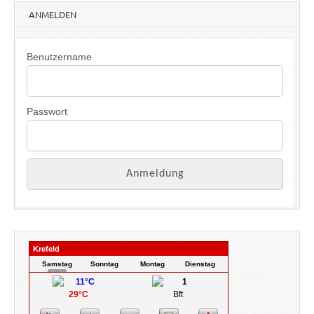
w
ANMELDEN
e
i
s
Benutzername
Passwort