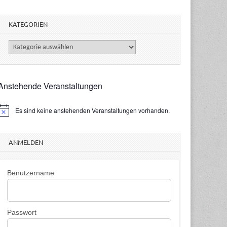
KATEGORIEN
Kategorien
Anstehende Veranstaltungen
Es sind keine anstehenden Veranstaltungen vorhanden.
H
n
w
ANMELDEN
e
s
Benutzername
Passwort