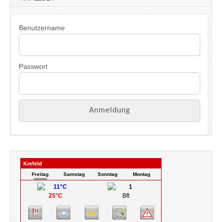
e
i
s
Benutzername
Passwort