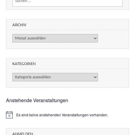
ARCHIV
Archiv
KATEGORIEN
Kategorien
Anstehende Veranstaltungen
Es sind keine anstehenden Veranstaltungen vorhanden.
H
i
n
w
ANMELDEN