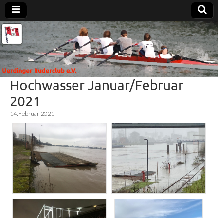
Uerdinger
Rudern in
Krefeld-
Uerdingen
Ruderclub
Hochwasser Januar/Februar
e.V.
2021
14. Februar 2021