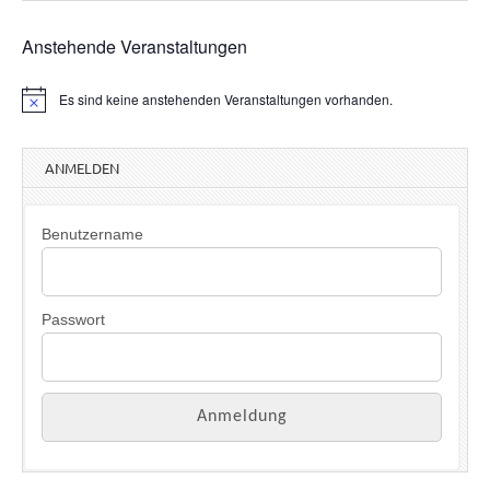
Anstehende Veranstaltungen
Es sind keine anstehenden Veranstaltungen vorhanden.
H
i
n
w
ANMELDEN
e
i
s
Benutzername
Passwort