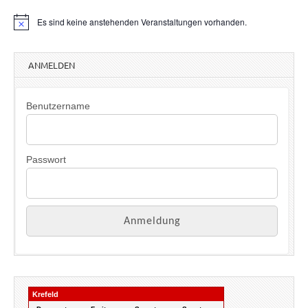
Es sind keine anstehenden Veranstaltungen vorhanden.
H
i
n
w
ANMELDEN
e
i
s
Benutzername
Passwort