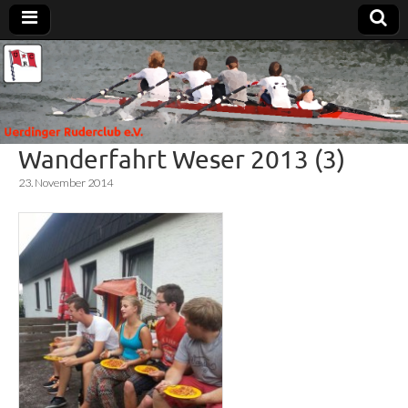
Uerdinger
Rudern in
Krefeld-
Uerdingen
Ruderclub
Wanderfahrt Weser 2013 (3)
e.V.
23. November 2014