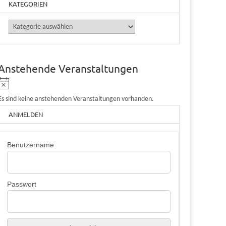
KATEGORIEN
Kategorien
Anstehende Veranstaltungen
H
i
Es sind keine anstehenden Veranstaltungen vorhanden.
n
ANMELDEN
w
e
i
Benutzername
s
Passwort