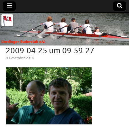
Uerdinger
Rudern in
Krefeld-
Uerdingen
Ruderclub
2009-04-25 um 09-59-27
e.V.
8. November 2014