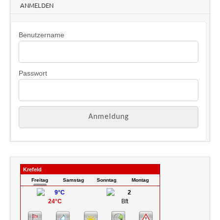
w
ANMELDEN
e
i
s
Benutzername
Passwort