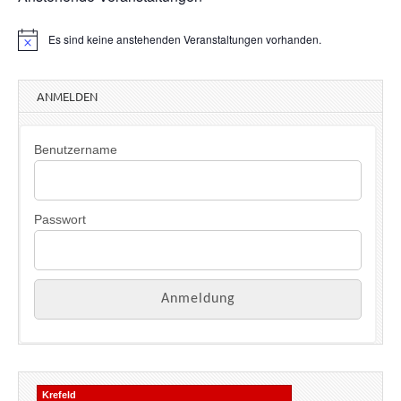
Es sind keine anstehenden Veranstaltungen vorhanden.
H
i
n
w
ANMELDEN
e
i
s
Benutzername
Passwort