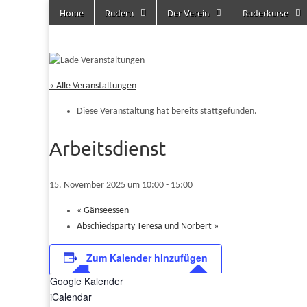
Skip to content
Home
Rudern
Der Verein
Ruderkurse
Main menu
Uerdinger
Rudern in
Krefeld-
Uerdingen
Ruderclub
« Alle Veranstaltungen
e.V.
Diese Veranstaltung hat bereits stattgefunden.
Arbeitsdienst
15. November 2025 um 10:00
-
15:00
«
Gänseessen
Abschiedsparty Teresa und Norbert
»
Zum Kalender hinzufügen
Google Kalender
iCalendar